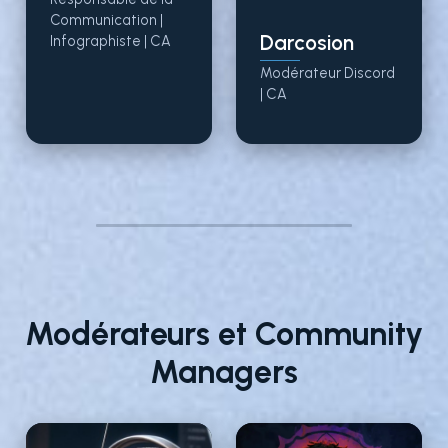
Communication |
Darcosion
Infographiste |
CA
Modérateur Discord
|
CA
Modérateurs et Community
Managers