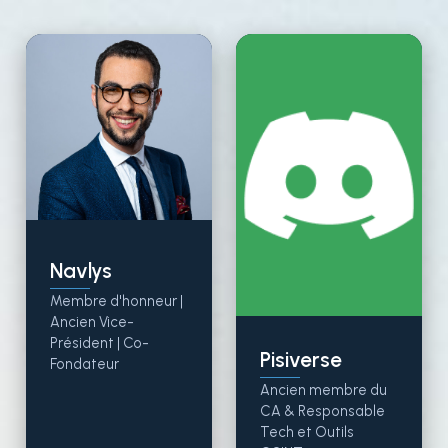
Navlys
Membre d'honneur |
Ancien Vice-
Président | Co-
Pisiverse
Fondateur
Ancien membre du
CA & Responsable
Tech et Outils