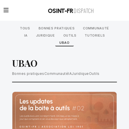
DISPATCH
OSINT-FR
TOUS
BONNES PRATIQUES
COMMUNAUTÉ
IA
JURIDIQUE
OUTILS
TUTORIELS
UBAO
UBAO
Bonnes pratiques
Communauté
IA
Juridique
Outils